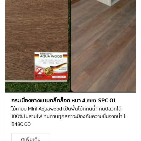
กว้าง 180 mm. ยาว 1218 mm. / 0.3 mm 1 กล่อง ปูได้
2.63088 ตรม. / 1 กล่อง บรรจุ 12 แผ่น
กระเบื้องยางแบบคลิ๊กล็อค หนา 4 mm. SPC 01
ไม้เทียม Mini Aquawood เป็นพื้นไม้ที่กันน้ำ กันปลวกได้
100% ไม่ลามไฟ ทนทานทุกสภาวะป้องกันความขึ้นจากน้ำ ได้
100% ทั้งป้องกันความร้อนจากแสงไฟและแสง UV จากดวง
฿
480.00
อาทิตย์ ไม่ใช้วัสดุที่ทำลายธรรมชาติ ผิวหน้าแข็งแกร่ง
ป้องกันการลื่นล้ม ใช้ปูภายใน ติดตั้งแบบไม้ลามิเนต รับ
ดูเพิ่มเติม