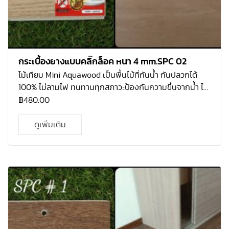
กระเบื้องยางแบบคลิ๊กล็อค หนา 4 mm.SPC 02
ไม้เทียม Mini Aquawood เป็นพื้นไม้ที่กันน้ำ กันปลวกได้
100% ไม่ลามไฟ ทนทานทุกสภาวะป้องกันความขึ้นจากน้ำ ได้
100% ทั้งป้องกันความร้อนจากแสงไฟและแสง UV จากดวง
฿
480.00
อาทิตย์ ไม่ใช้วัสดุที่ทำลายธรรมชาติ ผิวหน้าแข็งแกร่ง
ป้องกันการลื่นล้ม ใช้ปูภายใน ติดตั้งแบบไม้ลามิเนต รับ
ดูเพิ่มเติม
ประกัน 10 ปี ดูแลรักษาง่าย เหมาะสำหรับติดตั้งในคอนโด
ห้องนอน ห้องนั่งเล่น ระเบียงทางเดิน อาคารสำนักงาน โดย
ไม่ต้องกังวลกับปัญหาจากน้ำอีกต่อไป คุณสมบัติของ 1.
คุณสมบัติเหนือกว่าพื้นไม้ลามิเนต 2. สีสันรูปแบบเหมือนไม้
จริง แต่คงทนกว่า 3. ไม่ลื่นง่าย 4. ผิวหน้าแข็งแกร่ง ทนต่อ
แรงเสียดสี และแรงกดกระแทก 5. ทำความสะอาดได้ง่าย และ
เป็นมิตรกับสิ่งแวดล้อม 6. กันปลวก มอด และแมลงได้ 100%
7. ระบบคลิ้กล็อก ติดตั้งง่าย ไม่ต้องใช้กาว ความหนา 4 mm.