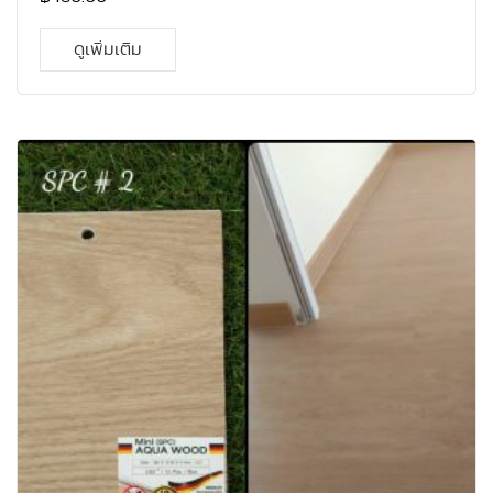
อาทิตย์ ไม่ใช้วัสดุที่ทำลายธรรมชาติ ผิวหน้าแข็งแกร่ง
ป้องกันการลื่นล้ม ใช้ปูภายใน ติดตั้งแบบไม้ลามิเนต รับ
ดูเพิ่มเติม
ประกัน 10 ปี ดูแลรักษาง่าย เหมาะสำหรับติดตั้งในคอนโด
ห้องนอน ห้องนั่งเล่น ระเบียงทางเดิน อาคารสำนักงาน โดย
ไม่ต้องกังวลกับปัญหาจากน้ำอีกต่อไป คุณสมบัติของ 1.
คุณสมบัติเหนือกว่าพื้นไม้ลามิเนต 2. สีสันรูปแบบเหมือนไม้
จริง แต่คงทนกว่า 3. ไม่ลื่นง่าย 4. ผิวหน้าแข็งแกร่ง ทนต่อ
แรงเสียดสี และแรงกดกระแทก 5. ทำความสะอาดได้ง่าย และ
เป็นมิตรกับสิ่งแวดล้อม 6. กันปลวก มอด และแมลงได้ 100%
7. ระบบคลิ้กล็อก ติดตั้งง่าย ไม่ต้องใช้กาว ความหนา 4 mm.
กว้าง 180 mm. ยาว 1218 mm. / 0.3 mm 1 กล่อง ปูได้
2.63088 ตรม. / 1 กล่อง บรรจุ 12 แผ่น