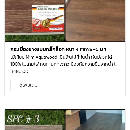
กระเบื้องยางแบบคลิ๊กล็อค หนา 4 mm.SPC 04
ไม้เทียม Mini Aquawood เป็นพื้นไม้ที่กันน้ำ กันปลวกได้
100% ไม่ลามไฟ ทนทานทุกสภาวะป้องกันความขึ้นจากน้ำ ได้
100% ทั้งป้องกันความร้อนจากแสงไฟและแสง UV จากดวง
฿
480.00
อาทิตย์ ไม่ใช้วัสดุที่ทำลายธรรมชาติ ผิวหน้าแข็งแกร่ง
ป้องกันการลื่นล้ม ใช้ปูภายใน ติดตั้งแบบไม้ลามิเนต รับ
ดูเพิ่มเติม
ประกัน 10 ปี ดูแลรักษาง่าย เหมาะสำหรับติดตั้งในคอนโด
ห้องนอน ห้องนั่งเล่น ระเบียงทางเดิน อาคารสำนักงาน โดย
ไม่ต้องกังวลกับปัญหาจากน้ำอีกต่อไป คุณสมบัติของ 1.
คุณสมบัติเหนือกว่าพื้นไม้ลามิเนต 2. สีสันรูปแบบเหมือนไม้
จริง แต่คงทนกว่า 3. ไม่ลื่นง่าย 4. ผิวหน้าแข็งแกร่ง ทนต่อ
แรงเสียดสี และแรงกดกระแทก 5. ทำความสะอาดได้ง่าย และ