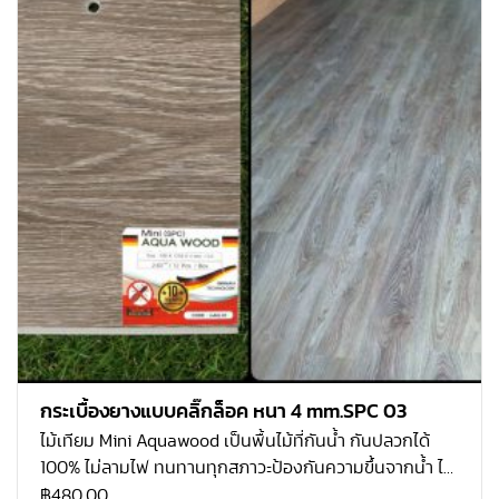
เป็นมิตรกับสิ่งแวดล้อม 6. กันปลวก มอด และแมลงได้ 100%
7. ระบบคลิ้กล็อก ติดตั้งง่าย ไม่ต้องใช้กาว ความหนา 4 mm.
กว้าง 180 mm. ยาว 1218 mm. / 0.3 mm 1 กล่อง ปูได้
2.63088 ตรม. / 1 กล่อง บรรจุ 12 แผ่น
กระเบื้องยางแบบคลิ๊กล็อค หนา 4 mm.SPC 03
ไม้เทียม Mini Aquawood เป็นพื้นไม้ที่กันน้ำ กันปลวกได้
100% ไม่ลามไฟ ทนทานทุกสภาวะป้องกันความขึ้นจากน้ำ ได้
100% ทั้งป้องกันความร้อนจากแสงไฟและแสง UV จากดวง
฿
480.00