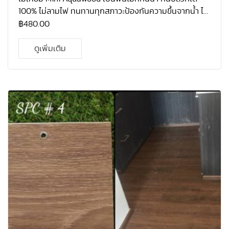
100% ไม่ลามไฟ ทนทานทุกสภาวะป้องกันความขึ้นจากน้ำ ได้
100% ทั้งป้องกันความร้อนจากแสงไฟและแสง UV จากดวง
฿
480.00
อาทิตย์ ไม่ใช้วัสดุที่ทำลายธรรมชาติ ผิวหน้าแข็งแกร่ง
ป้องกันการลื่นล้ม ใช้ปูภายใน ติดตั้งแบบไม้ลามิเนต รับ
ดูเพิ่มเติม
ประกัน 10 ปี ดูแลรักษาง่าย เหมาะสำหรับติดตั้งในคอนโด
ห้องนอน ห้องนั่งเล่น ระเบียงทางเดิน อาคารสำนักงาน โดย
ไม่ต้องกังวลกับปัญหาจากน้ำอีกต่อไป คุณสมบัติของ 1.
คุณสมบัติเหนือกว่าพื้นไม้ลามิเนต 2. สีสันรูปแบบเหมือนไม้
จริง แต่คงทนกว่า 3. ไม่ลื่นง่าย 4. ผิวหน้าแข็งแกร่ง ทนต่อ
แรงเสียดสี และแรงกดกระแทก 5. ทำความสะอาดได้ง่าย และ
เป็นมิตรกับสิ่งแวดล้อม 6. กันปลวก มอด และแมลงได้ 100%
7. ระบบคลิ้กล็อก ติดตั้งง่าย ไม่ต้องใช้กาว ความหนา 4 mm.
กว้าง 180 mm. ยาว 1218 mm. / 0.3 mm 1 กล่อง ปูได้
2.63088 ตรม. / 1 กล่อง บรรจุ 12 แผ่น