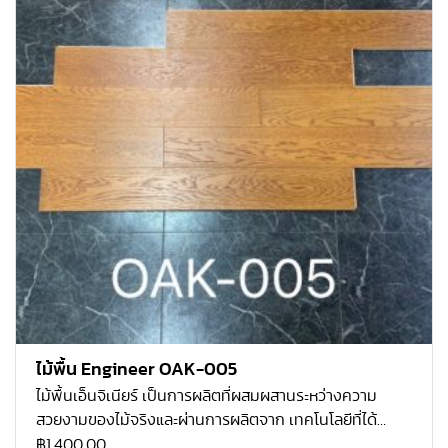
ไม้พื้น Engineer OAK-005
ไม้พื้นเอ็นจิเนียร์ เป็นการผลิตที่ผสมผสานระหว่างความ
สวยงามของไม้จริงและผ่านการผลิตจาก เทคโนโลยีที่ได้
มาตรฐาน โคยไม้ที่ใช้จะเป็นไม้โอ้กแท้ ที่ปลูกมากในทวีป
฿
1,400.00