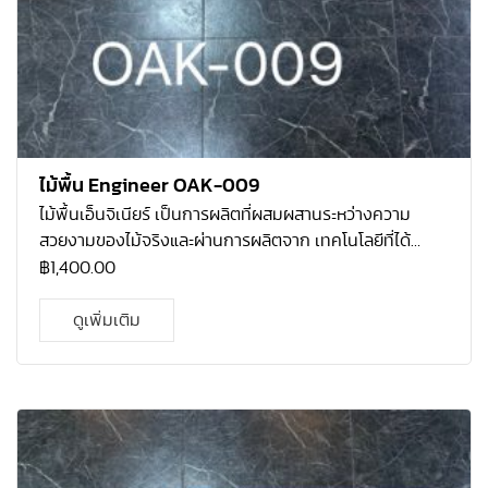
ไม้พื้น Engineer OAK-009
ไม้พื้นเอ็นจิเนียร์ เป็นการผลิตที่ผสมผสานระหว่างความ
สวยงามของไม้จริงและผ่านการผลิตจาก เทคโนโลยีที่ได้
มาตรฐาน โคยไม้ที่ใช้จะเป็นไม้โอ้กแท้ ที่ปลูกมากในทวีป
฿
1,400.00
อเมริกา เหนือ ที่มีความแข็งแรง และ คงทนมาก เนื้อไม้โอ้คมี
ความละเอียด เป็นไม้ที่ทนต่อการ เปลี่ยนแปลงทางสภาพทาง
ดูเพิ่มเติม
อาการและทนต่อการกัดแทะของแมลงได้ดี จึงเหมาะสม กับ
สภาพอากาศร้อนชื้นอย่างประเทศไทย อีกทั้งโกรงสร้างไม้โอ้
คเอ็นจิเนียร์ผ่านการ อบแห้งที่ได้มาตรฐาน และอัดน้ำยากัน
ปลวก ทำให้รับประกันได้ว่า ปลวก-มอด ไม่ ทำลายเนื้อไม้ 5 ปี