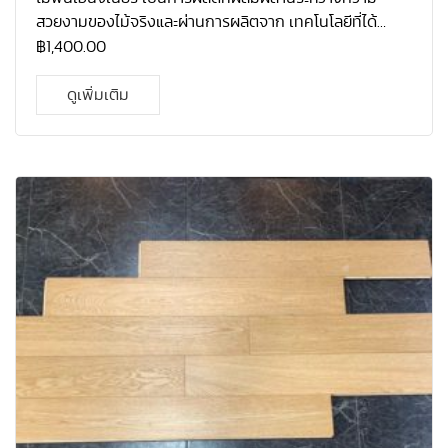
สวยงามของไม้จริงและผ่านการผลิตจาก เทคโนโลยีที่ได้
มาตรฐาน โคยไม้ที่ใช้จะเป็นไม้โอ้กแท้ ที่ปลูกมากในทวีป
฿
1,400.00
อเมริกา เหนือ ที่มีความแข็งแรง และ คงทนมาก เนื้อไม้โอ้คมี
ความละเอียด เป็นไม้ที่ทนต่อการ เปลี่ยนแปลงทางสภาพทาง
ดูเพิ่มเติม
อาการและทนต่อการกัดแทะของแมลงได้ดี จึงเหมาะสม กับ
สภาพอากาศร้อนชื้นอย่างประเทศไทย อีกทั้งโกรงสร้างไม้โอ้
คเอ็นจิเนียร์ผ่านการ อบแห้งที่ได้มาตรฐาน และอัดน้ำยากัน
ปลวก ทำให้รับประกันได้ว่า ปลวก-มอด ไม่ ทำลายเนื้อไม้ 5 ปี