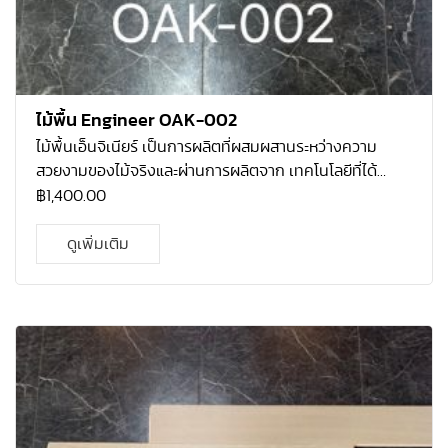
ไม้พื้น Engineer OAK-002
ไม้พื้นเอ็นจิเนียร์ เป็นการผลิตที่ผสมผสานระหว่างความ
สวยงามของไม้จริงและผ่านการผลิตจาก เทคโนโลยีที่ได้
มาตรฐาน โคยไม้ที่ใช้จะเป็นไม้โอ้กแท้ ที่ปลูกมากในทวีป
฿
1,400.00
อเมริกา เหนือ ที่มีความแข็งแรง และ คงทนมาก เนื้อไม้โอ้คมี
ความละเอียด เป็นไม้ที่ทนต่อการ เปลี่ยนแปลงทางสภาพทาง
ดูเพิ่มเติม
อาการและทนต่อการกัดแทะของแมลงได้ดี จึงเหมาะสม กับ
สภาพอากาศร้อนชื้นอย่างประเทศไทย อีกทั้งโกรงสร้างไม้โอ้
คเอ็นจิเนียร์ผ่านการ อบแห้งที่ได้มาตรฐาน และอัดน้ำยากัน
ปลวก ทำให้รับประกันได้ว่า ปลวก-มอด ไม่ ทำลายเนื้อไม้ 5 ปี