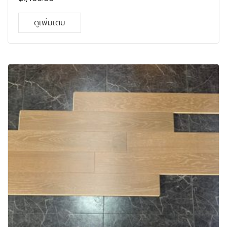
อเมริกา เหนือ ที่มีความแข็งแรง และ คงทนมาก เนื้อไม้โอ้คมี
ความละเอียด เป็นไม้ที่ทนต่อการ เปลี่ยนแปลงทางสภาพทาง
ดูเพิ่มเติม
อาการและทนต่อการกัดแทะของแมลงได้ดี จึงเหมาะสม กับ
สภาพอากาศร้อนชื้นอย่างประเทศไทย อีกทั้งโกรงสร้างไม้โอ้
คเอ็นจิเนียร์ผ่านการ อบแห้งที่ได้มาตรฐาน และอัดน้ำยากัน
ปลวก ทำให้รับประกันได้ว่า ปลวก-มอด ไม่ ทำลายเนื้อไม้ 5 ปี