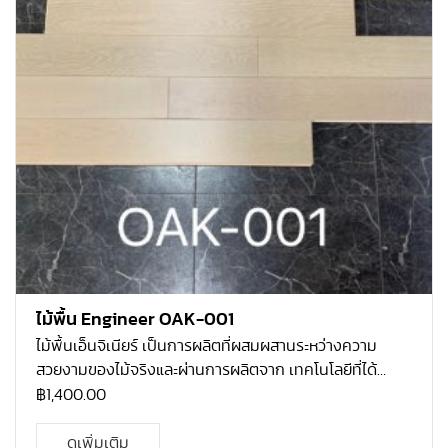
ไม้พื้น Engineer OAK-001
ไม้พื้นเอ็นจิเนียร์ เป็นการผลิตที่ผสมผสานระหว่างความ
สวยงามของไม้จริงและผ่านการผลิตจาก เทคโนโลยีที่ได้
มาตรฐาน โคยไม้ที่ใช้จะเป็นไม้โอ้กแท้ ที่ปลูกมากในทวีป
฿
1,400.00
อเมริกา เหนือ ที่มีความแข็งแรง และ คงทนมาก เนื้อไม้โอ้คมี
ความละเอียด เป็นไม้ที่ทนต่อการ เปลี่ยนแปลงทางสภาพทาง
ดูเพิ่มเติม