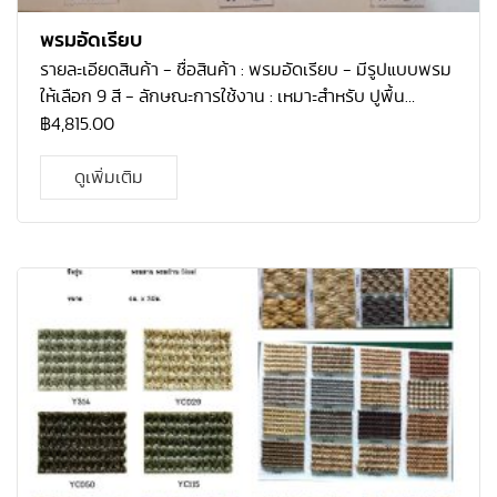
พรมอัดเรียบ
รายละเอียดสินค้า
-
ชื่อสินค้า : พรมอัดเรียบ
-
มีรูปแบบพรม
ให้เลือก
9
สี
-
ลักษณะการใช้งาน : เหมาะสำหรับ ปูพื้น
สำนักงาน ร้านค้า
-
คุณสมบัติที่โดดเด่น : ทำความสะอาดง่าย
฿
4,815.00
เหมาะสำหรับงานอีเว้นท์
-
ความหนา :
3
มม.
-
ขนาด : หน้า
กว้าง
2
ม.
x
ยาว
25
ม.
ราคา
4,815
บาท/ม้วน
ดูเพิ่มเติม