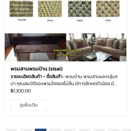
พรมสานพรมป่าน (sisal)
รายละเอียดสินค้า
- ชื่อสินค้า :
พรมป่าน พรมสาน
และกลุ่มส
ปา คุณสมบัติของพรมไซซอลไม่ลื่น มีการยืดหดตัวน้อย มี
ทนทานมากเมื่อถูกน้ำ
- มีรูปแบบพรมให้เลือกหลากหลายรูป
฿
1,300.00
แบบ
- ลักษณะการใช้งาน : ใช้ปูสำหรับหน้าบ้าน หน้า
สำนักงาน
- คุณสมบัติที่โดดเด่น : สวยงาม ทนทาน มีหลาก
ดูเพิ่มเติม
หลายรูปแบบของการสาน
- ขนาด : 4 ม. x 30 ม.
ราคา :
1,300 - 1,600 บาท/ตรม