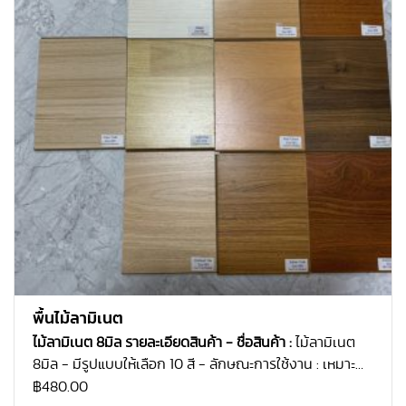
พื้นไม้ลามิเนต
ไม้ลามิเนต 8มิล
รายละเอียดสินค้า
- ชื่อสินค้า :
ไม้ลามิเนต
8มิล
- มีรูปแบบให้เลือก 10 สี
- ลักษณะการใช้งาน : เหมาะ
สำหรับ ปูพื้นสำนักงาน ร้านค้า
- คุณสมบัติที่โดดเด่น :
฿
480.00