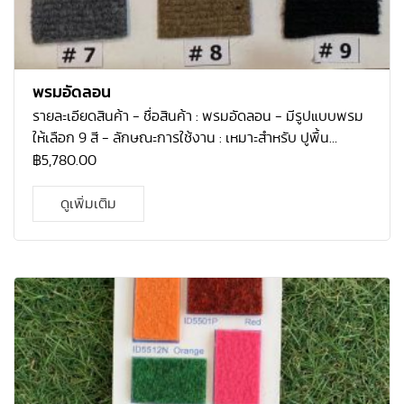
พรมอัดลอน
รายละเอียดสินค้า
-
ชื่อสินค้า : พรมอัดลอน
-
มีรูปแบบพรม
ให้เลือก
9
สี
-
ลักษณะการใช้งาน : เหมาะสำหรับ ปูพื้น
สำนักงาน ร้านค้า
-
คุณสมบัติที่โดดเด่น : เหมาะสำหรับ ปูพื้น
฿
5,780.00
สำนักงาน ร้านค้า
-
ความหนา :
3
มม.
-
ขนาด : หน้ากว้าง
2
ม.
x
ยาว
25
ม.
ราคา
5,780
บาท/ม้วน
ดูเพิ่มเติม