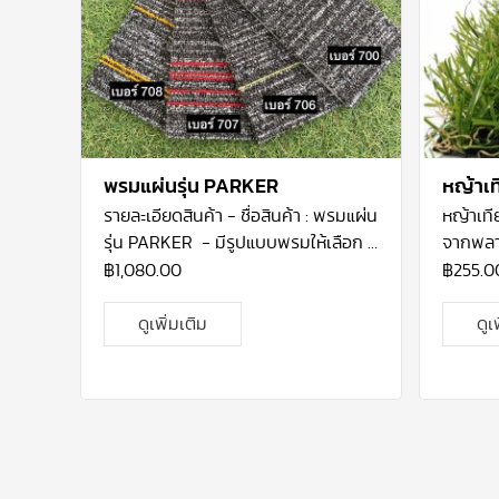
พรมแผ่นรุ่น PARKER
หญ้าเท
รายละเอียดสินค้า
- ชื่อสินค้า : พรมแผ่น
หญ้าเท
รุ่น PARKER
- มีรูปแบบพรมให้เลือก 4
จากพลาส
สี
- ลักษณะการใช้งาน : เหมาะสำหรับ ปู
โพลีโพร
฿
1,080.00
฿
255.0
พื้นสำนักงาน ร้านค้า
- คุณสมบัติที่โดด
ผสมสาร
เด่น : ทำความสะอาดง่าย มีลายเส้น
และการใ
ดูเพิ่มเติม
ดูเ
สวยงาม
-
Construction : Level Loop
Polyeth
- Fiber : Nylon 100%
- Gauge :
แผ่นรอง
1/10”
- Stitches : 11 per inch
- Pile
กับแผ่น
Weight : 17 Oz/yd
2
-
Tile Size
:
น้ำอยู่ด
25cm x 100 cm
- Backing : Pvc
นวัตกร
Fiberglass
-
บรรจุ :
5
ตรม/กล่อง
ความต้อง