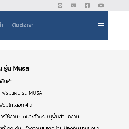
นำ
ติดต่อเรา
 รุ่น Musa
สินค้า
า : พรมแผ่น รุ่น
MUSA
พรมให้เลือก
4
สี
รใช้งาน : เหมาะสำหรับ ปูพื้นสำนักงาน
ิที่โดดเด่น : ทำความสะอาดง่าย
ป้องกันรอยขีดข่วน