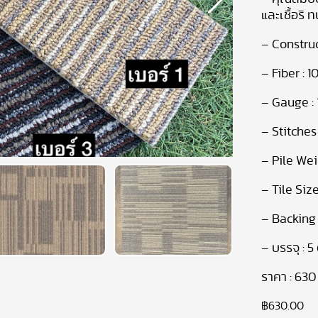
และเชื้อร
ิ 
–
Construc
– Fiber : 
– Gauge : 
– Stitches
– Pile Wei
–
Tile Siz
– Backing 
–
บรรจุ :
5
ราคา :
63
฿
630.00