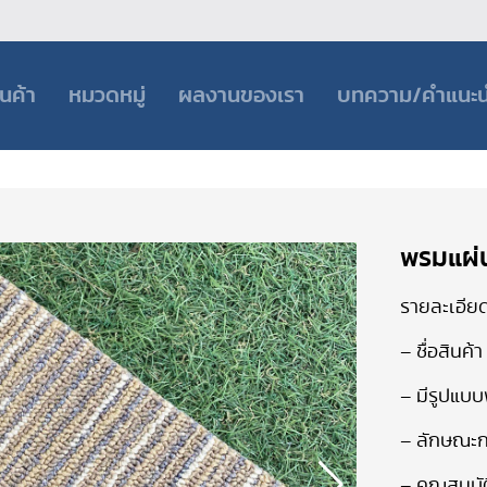
านค้า
หมวดหมู่
ผลงานของเรา
บทความ/คำแนะ
พรมแผ่น
รายละเอียด
–
ชื่อสินค้
–
มีรูปแบบ
–
ลักษณะกา
–
คุณสมบัต