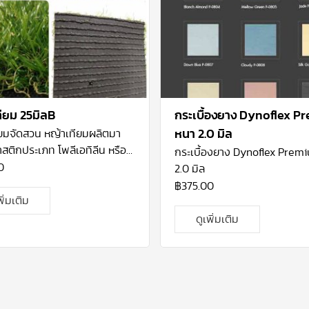
ียม 25มิลB
กระเบื้องยาง Dynoflex P
ียมจัดสวน
หญ้าเทียมผลิตมา
หนา 2.0 มิล
ติกประเภท โพลีเอทิลีน หรือ
กระเบื้องยาง Dynoflex Prem
ไพลีน ซึ่งมีความปลอดภัยสูง
0
2.0 มิล
 UV Stabilizer ทนแสงแดด
฿
375.00
ช้งานภายนอกได้ดี
พิ่มเติม
ylene (PE) นำมาทอยึดติดกับ
ดูเพิ่มเติม
 (Backing) ซึ่งจะทำให้หญ้าติด
รองอย่างแน่นสนิทและมีรูระบาย
้านหลัง ด้วยหญ้าเทียมคือ
รมใหม่ที่จะมาช่วยตอบสนอง
การเพิ่มพื้นที่สีเขียวใน