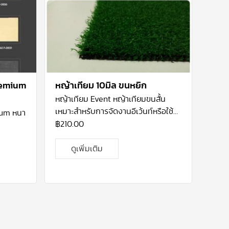
remium
หญ้าเทียม 10มิล ขนหยิก
หญ้าเทียม
Event
หญ้าเทียมขนสั้น
เหมาะสำหรับการจัดงานอีเว้นท์หรือใช้ปู
ium หนา
ชั่วคราว หรือใช้สำหรับพื้นที่ในร่ม ผลิต
฿
210.00
จากพลาสติกประเภท
PP
จะมีความนุ่ม
ของขน ขนมีลักษณะสั้น คล้ายพรม
ดูเพิ่มเติม
ทำความสะอาดง่ายไม่ยุ่งยาก สามารถ
นำไปใช้ได้ในงานเอนกประสงค์ทั่วไป
เช่น การปูรองประดับสินค้า หรือ ชั้นวาง
ของ เนื่องจากมีน้ำหนักเบา ขนย้ายง่าย
ม้วนและกางออกง่ายโดยไม่ต้องยึดติด
ถาวร สีของหญ้าจะเป็นโทนสีเขียวอ่อน