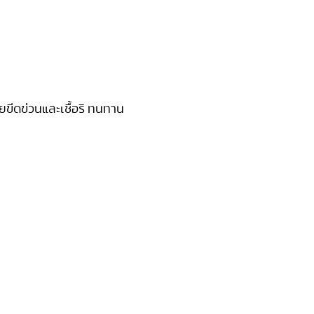
ยขีดข่วนและเชื้อร
ิ ทนทาน