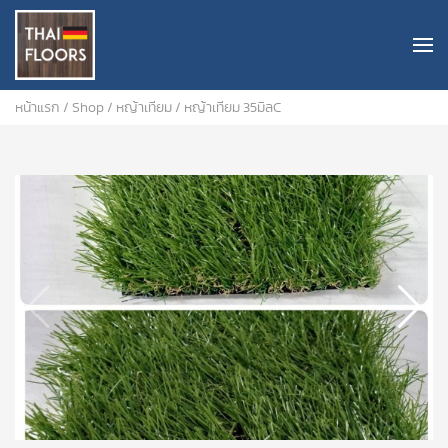
หน้าแรก
/
Shop
/
หญ้าเทียม
/ หญ้าเทียม 35มิลC