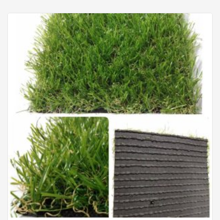
คเอ็นจิเนียร์ผ่านการ อบแห้งที่ได้มาตรฐาน และอัดน้ำยากัน
ปลวก ทำให้รับประกันได้ว่า ปลวก-มอด ไม่ ทำลายเนื้อไม้ 5 ปี