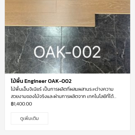
ไม้พื้น Engineer OAK-002
ไม้พื้นเอ็นจิเนียร์ เป็นการผลิตที่ผสมผสานระหว่างความ
สวยงามของไม้จริงและผ่านการผลิตจาก เทคโนโลยีที่ได้
มาตรฐาน โคยไม้ที่ใช้จะเป็นไม้โอ้กแท้ ที่ปลูกมากในทวีป
฿
1,400.00
อเมริกา เหนือ ที่มีความแข็งแรง และ คงทนมาก เนื้อไม้โอ้คมี
ความละเอียด เป็นไม้ที่ทนต่อการ เปลี่ยนแปลงทางสภาพทาง
ดูเพิ่มเติม
อาการและทนต่อการกัดแทะของแมลงได้ดี จึงเหมาะสม กับ
สภาพอากาศร้อนชื้นอย่างประเทศไทย อีกทั้งโกรงสร้างไม้โอ้