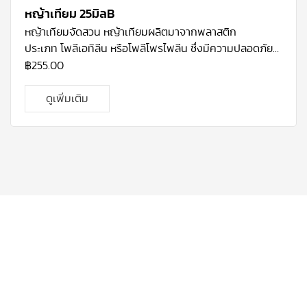
หญ้าเทียม 25มิลB
หญ้าเทียมจัดสวน
หญ้าเทียมผลิตมาจากพลาสติก
ประเภท โพลีเอทิลีน หรือโพลีโพรไพลีน ซึ่งมีความปลอดภัย
สูง ผสมสาร UV Stabilizer ทนแสงแดด และการใช้งาน
฿
255.00
ภายนอกได้ดี Polyethylene (PE) นำมาทอยึดติดกับ แผ่น
รอง (Backing) ซึ่งจะทำให้หญ้าติดกับแผ่นรองอย่างแน่น
ดูเพิ่มเติม
สนิทและมีรูระบายน้ำอยู่ด้านหลัง ด้วยหญ้าเทียมคือนวัตกรรม
ใหม่ที่จะมาช่วยตอบสนองความต้องการเพิ่มพื้นที่สีเขียวใน
บริเวณที่ต้องการและทำให้ใกล้ชิดธรรมชาติได้มากขึ้น โดย
สามารถใช้งานได้หลากหลายรูปแบบ ทั้งด้านกีฬา จัดสวน
สนามเด็กเล่น โดยที่ไม่ต้องดูแลรักษามาก ทำให้สนามดูเขียว
สวยตลอดเวลา