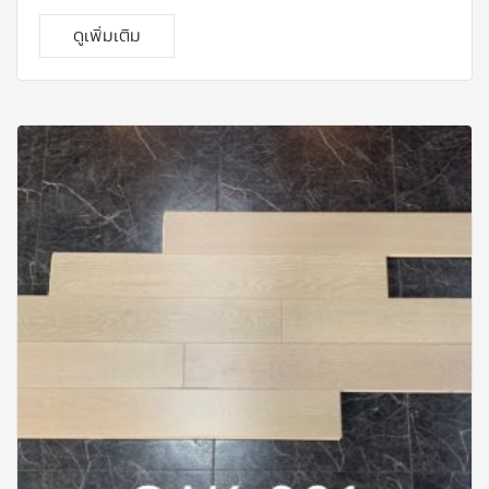
ภายนอกได้ดี Polyethylene (PE) นำมาทอยึดติดกับ แผ่น
รอง (Backing) ซึ่งจะทำให้หญ้าติดกับแผ่นรองอย่างแน่น
ดูเพิ่มเติม
สนิทและมีรูระบายน้ำอยู่ด้านหลัง ด้วยหญ้าเทียมคือนวัตกรรม
ใหม่ที่จะมาช่วยตอบสนองความต้องการเพิ่มพื้นที่สีเขียวใน
บริเวณที่ต้องการและทำให้ใกล้ชิดธรรมชาติได้มากขึ้น โดย
สามารถใช้งานได้หลากหลายรูปแบบ ทั้งด้านกีฬา จัดสวน
สนามเด็กเล่น โดยที่ไม่ต้องดูแลรักษามาก ทำให้สนามดูเขียว
สวยตลอดเวลา