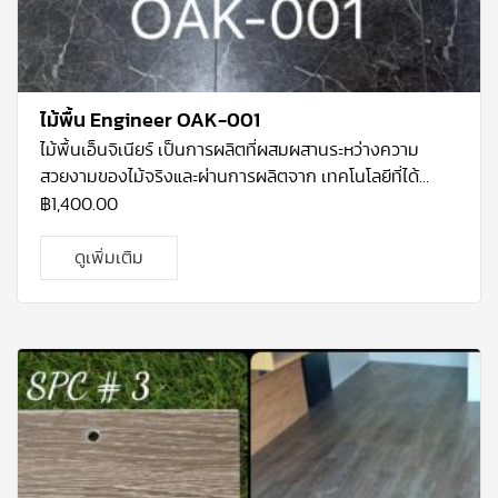
ไม้พื้น Engineer OAK-001
ไม้พื้นเอ็นจิเนียร์ เป็นการผลิตที่ผสมผสานระหว่างความ
สวยงามของไม้จริงและผ่านการผลิตจาก เทคโนโลยีที่ได้
มาตรฐาน โคยไม้ที่ใช้จะเป็นไม้โอ้กแท้ ที่ปลูกมากในทวีป
฿
1,400.00
อเมริกา เหนือ ที่มีความแข็งแรง และ คงทนมาก เนื้อไม้โอ้คมี
ความละเอียด เป็นไม้ที่ทนต่อการ เปลี่ยนแปลงทางสภาพทาง
ดูเพิ่มเติม
อาการและทนต่อการกัดแทะของแมลงได้ดี จึงเหมาะสม กับ
สภาพอากาศร้อนชื้นอย่างประเทศไทย อีกทั้งโกรงสร้างไม้โอ้
คเอ็นจิเนียร์ผ่านการ อบแห้งที่ได้มาตรฐาน และอัดน้ำยากัน
ปลวก ทำให้รับประกันได้ว่า ปลวก-มอด ไม่ ทำลายเนื้อไม้ 5 ปี