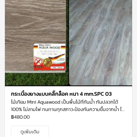
กระเบื้องยางแบบคลิ๊กล็อค หนา 4 mm.SPC 03
ไม้เทียม Mini Aquawood เป็นพื้นไม้ที่กันน้ำ กันปลวกได้
100% ไม่ลามไฟ ทนทานทุกสภาวะป้องกันความขึ้นจากน้ำ ได้
100% ทั้งป้องกันความร้อนจากแสงไฟและแสง UV จากดวง
฿
480.00
อาทิตย์ ไม่ใช้วัสดุที่ทำลายธรรมชาติ ผิวหน้าแข็งแกร่ง
ป้องกันการลื่นล้ม ใช้ปูภายใน ติดตั้งแบบไม้ลามิเนต รับ
ดูเพิ่มเติม