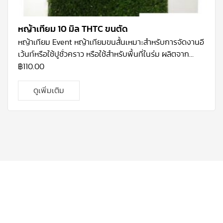
หญ้าเทียม 10 มิล THTC ขนตัด
หญ้าเทียม
Event
หญ้าเทียมขนสั้นเหมาะสำหรับการจัดงานอี
เว้นท์หรือใช้ปูชั่วคราว หรือใช้สำหรับพื้นที่ในร่ม ผลิตจาก
พลาสติกประเภท
PP
จะมีความนุ่มของขน ขนมีลักษณะสั้น
฿
110.00
คล้ายพรม ทำความสะอาดง่ายไม่ยุ่งยาก สามารถนำไปใช้ได้ใน
งานเอนกประสงค์ทั่วไป เช่น การปูรองประดับสินค้า หรือ ชั้น
ดูเพิ่มเติม
วางของ เนื่องจากมีน้ำหนักเบา ขนย้ายง่าย ม้วนและกางออก
ง่ายโดยไม่ต้องยึดติดถาวร สีของหญ้าจะเป็นโทนสีเขียวอ่อน
ซึ่งเป็นสียอดนิยมสำหรับหญ้าเทียมขนสั้น