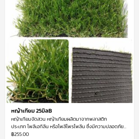
หญ้าเทียม 25มิลB
หญ้าเทียมจัดสวน
หญ้าเทียมผลิตมาจากพลาสติก
ประเภท โพลีเอทิลีน หรือโพลีโพรไพลีน ซึ่งมีความปลอดภัย
สูง ผสมสาร UV Stabilizer ทนแสงแดด และการใช้งาน
฿
255.00