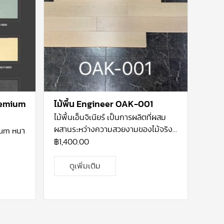
remium
ไม้พื้น Engineer OAK-001
ไม้พื้นเอ็นจิเนียร์ เป็นการผลิตที่ผสม
ผสานระหว่างความสวยงามของไม้จริง
ium หนา
และผ่านการผลิตจาก เทคโนโลยีที่ได้
฿
1,400.00
มาตรฐาน โคยไม้ที่ใช้จะเป็นไม้โอ้กแท้ ที่
ปลูกมากในทวีปอเมริกา เหนือ ที่มีความ
ดูเพิ่มเติม
แข็งแรง และ คงทนมาก เนื้อไม้โอ้คมี
ความละเอียด เป็นไม้ที่ทนต่อการ
เปลี่ยนแปลงทางสภาพทางอาการและ
ทนต่อการกัดแทะของแมลงได้ดี จึง