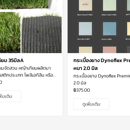
ียม 35มิลA
กระเบื้องยาง Dynoflex P
ียมจัดสวน
หญ้าเทียมผลิตมา
หนา 2.0 มิล
ติกประเภท โพลีเอทิลีน หรือ
กระเบื้องยาง Dynoflex Prem
ไพลีน ซึ่งมีความปลอดภัยสูง
0
2.0 มิล
 UV Stabilizer ทนแสงแดด
฿
375.00
ช้งานภายนอกได้ดี
พิ่มเติม
ylene (PE) นำมาทอยึดติดกับ
ดูเพิ่มเติม
 (Backing) ซึ่งจะทำให้หญ้าติด
รองอย่างแน่นสนิทและมีรูระบาย
้านหลัง ด้วยหญ้าเทียมคือ