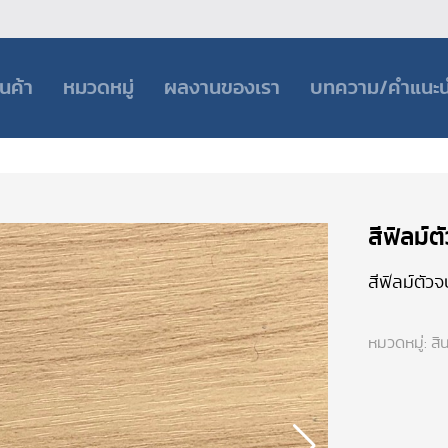
านค้า
หมวดหมู่
ผลงานของเรา
บทความ/คำแนะ
สีฟิลม์ต
สีฟิลม์ตัว
หมวดหมู่:
สิ