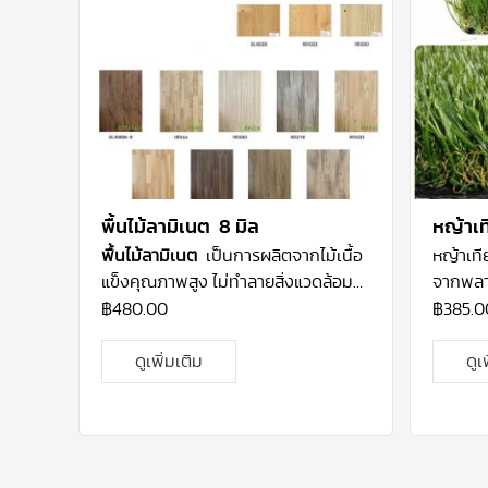
พื้นไม้ลามิเนต 8 มิล
หญ้าเท
พื้นไม้ลามิเนต
เป็นการผลิตจากไม้เนื้อ
หญ้าเท
แข็งคุณภาพสูง ไม่ทำลายสิ่งแวดล้อม
จากพลาส
เพราะปลูกขึ้นในเชิงพาณิชย์ โครงสร้าง
โพลีโพร
฿
480.00
฿
385.0
ประกอบไปด้วย ชั้นแกนหลัก ชั้นแผ่น
ผสมสาร
รองพื้น ชั้นลวดลายไม้ ชั้นเคลือบผิว ที่
และการใ
ดูเพิ่มเติม
ดูเ
นำคุณสมบัติต่างๆ นำมาบีบอัดด้วยกัน
Polyeth
ให้เป็นแผ่นไม้ นอกจากนี้ยังป้องกัน
แผ่นรอง
ความชื้นจากพื้นคอนกรีต และยัง
กับแผ่น
สามารถป้องกันรอยขีดขวนได้ เป็นไม้
น้ำอยู่ด