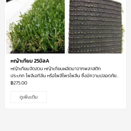
หญ้าเทียม 25มิลA
หญ้าเทียมจัดสวน
หญ้าเทียมผลิตมาจากพลาสติก
ประเภท โพลีเอทิลีน หรือโพลีโพรไพลีน ซึ่งมีความปลอดภัย
สูง ผสมสาร UV Stabilizer ทนแสงแดด และการใช้งาน
฿
275.00
ภายนอกได้ดี Polyethylene (PE) นำมาทอยึดติดกับ แผ่น
รอง (Backing) ซึ่งจะทำให้หญ้าติดกับแผ่นรองอย่างแน่น
ดูเพิ่มเติม
สนิทและมีรูระบายน้ำอยู่ด้านหลัง ด้วยหญ้าเทียมคือนวัตกรรม
ใหม่ที่จะมาช่วยตอบสนองความต้องการเพิ่มพื้นที่สีเขียวใน
บริเวณที่ต้องการและทำให้ใกล้ชิดธรรมชาติได้มากขึ้น โดย
สามารถใช้งานได้หลากหลายรูปแบบ ทั้งด้านกีฬา จัดสวน