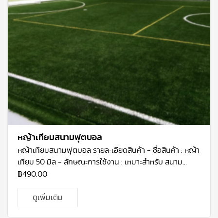
หญ้าเทียมสนามฟุตบอล
หญ้าเทียมสนามฟุตบอล
รายละเอียดสินค้า
-
ชื่อสินค้า : หญ้า
เทียม
50
มิล
-
ลักษณะการใช้งาน : เหมาะสำหรับ สนาม
ฟุตบอล
-
คุณสมบัติที่โดดเด่น : ติดตั้งง่าย ทนทาน
-
ความ
฿
490.00
หนา :
50
มม.
-
ขนาด : หน้ากว้าง
2
ม.
x
ยาว
25
ม.
ราคา :
490บาท/ตรม
ดูเพิ่มเติม