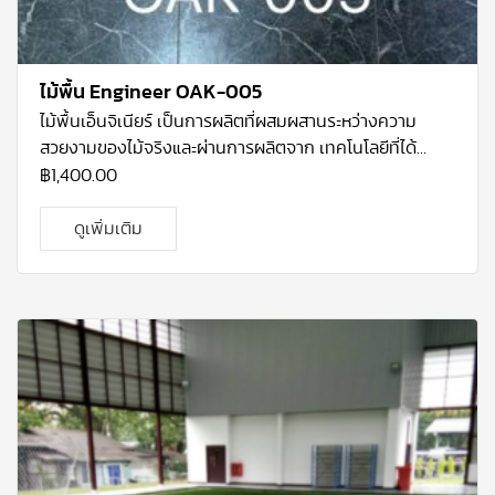
ไม้พื้น Engineer OAK-005
ไม้พื้นเอ็นจิเนียร์ เป็นการผลิตที่ผสมผสานระหว่างความ
สวยงามของไม้จริงและผ่านการผลิตจาก เทคโนโลยีที่ได้
มาตรฐาน โคยไม้ที่ใช้จะเป็นไม้โอ้กแท้ ที่ปลูกมากในทวีป
฿
1,400.00
อเมริกา เหนือ ที่มีความแข็งแรง และ คงทนมาก เนื้อไม้โอ้คมี
ความละเอียด เป็นไม้ที่ทนต่อการ เปลี่ยนแปลงทางสภาพทาง
ดูเพิ่มเติม
อาการและทนต่อการกัดแทะของแมลงได้ดี จึงเหมาะสม กับ
สภาพอากาศร้อนชื้นอย่างประเทศไทย อีกทั้งโกรงสร้างไม้โอ้
คเอ็นจิเนียร์ผ่านการ อบแห้งที่ได้มาตรฐาน และอัดน้ำยากัน
ปลวก ทำให้รับประกันได้ว่า ปลวก-มอด ไม่ ทำลายเนื้อไม้ 5 ปี