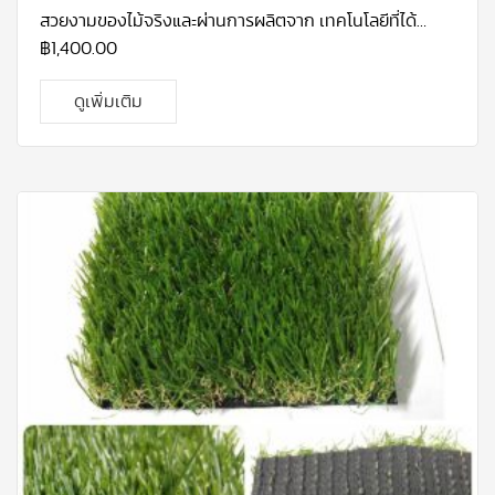
สวยงามของไม้จริงและผ่านการผลิตจาก เทคโนโลยีที่ได้
มาตรฐาน โคยไม้ที่ใช้จะเป็นไม้โอ้กแท้ ที่ปลูกมากในทวีป
฿
1,400.00
อเมริกา เหนือ ที่มีความแข็งแรง และ คงทนมาก เนื้อไม้โอ้คมี
ความละเอียด เป็นไม้ที่ทนต่อการ เปลี่ยนแปลงทางสภาพทาง
ดูเพิ่มเติม
อาการและทนต่อการกัดแทะของแมลงได้ดี จึงเหมาะสม กับ
สภาพอากาศร้อนชื้นอย่างประเทศไทย อีกทั้งโกรงสร้างไม้โอ้
คเอ็นจิเนียร์ผ่านการ อบแห้งที่ได้มาตรฐาน และอัดน้ำยากัน
ปลวก ทำให้รับประกันได้ว่า ปลวก-มอด ไม่ ทำลายเนื้อไม้ 5 ปี