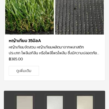
หญ้าเทียม 35มิลA
หญ้าเทียมจัดสวน
หญ้าเทียมผลิตมาจากพลาสติก
ประเภท โพลีเอทิลีน หรือโพลีโพรไพลีน ซึ่งมีความปลอดภัย
สูง ผสมสาร UV Stabilizer ทนแสงแดด และการใช้งาน
฿
385.00
ภายนอกได้ดี Polyethylene (PE) นำมาทอยึดติดกับ แผ่น
รอง (Backing) ซึ่งจะทำให้หญ้าติดกับแผ่นรองอย่างแน่น
ดูเพิ่มเติม
สนิทและมีรูระบายน้ำอยู่ด้านหลัง ด้วยหญ้าเทียมคือนวัตกรรม
ใหม่ที่จะมาช่วยตอบสนองความต้องการเพิ่มพื้นที่สีเขียวใน
บริเวณที่ต้องการและทำให้ใกล้ชิดธรรมชาติได้มากขึ้น โดย
สามารถใช้งานได้หลากหลายรูปแบบ ทั้งด้านกีฬา จัดสวน
สนามเด็กเล่น โดยที่ไม่ต้องดูแลรักษามาก ทำให้สนามดูเขียว
สวยตลอดเวลา