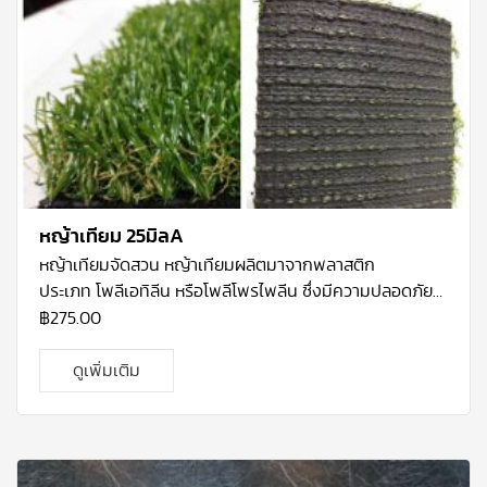
หญ้าเทียม 25มิลA
หญ้าเทียมจัดสวน
หญ้าเทียมผลิตมาจากพลาสติก
ประเภท โพลีเอทิลีน หรือโพลีโพรไพลีน ซึ่งมีความปลอดภัย
สูง ผสมสาร UV Stabilizer ทนแสงแดด และการใช้งาน
฿
275.00
ภายนอกได้ดี Polyethylene (PE) นำมาทอยึดติดกับ แผ่น
รอง (Backing) ซึ่งจะทำให้หญ้าติดกับแผ่นรองอย่างแน่น
ดูเพิ่มเติม
สนิทและมีรูระบายน้ำอยู่ด้านหลัง ด้วยหญ้าเทียมคือนวัตกรรม
ใหม่ที่จะมาช่วยตอบสนองความต้องการเพิ่มพื้นที่สีเขียวใน
บริเวณที่ต้องการและทำให้ใกล้ชิดธรรมชาติได้มากขึ้น โดย
สามารถใช้งานได้หลากหลายรูปแบบ ทั้งด้านกีฬา จัดสวน