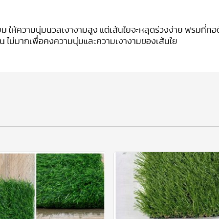
ียม ให้ความนุ่มนวลเงางามสูง แต่เส้นใยจะหลุดร่วงง่าย พรมที่
ช้งาน ไม่มากเพื่อคงความนุ่มและความเงางามของเส้นใย