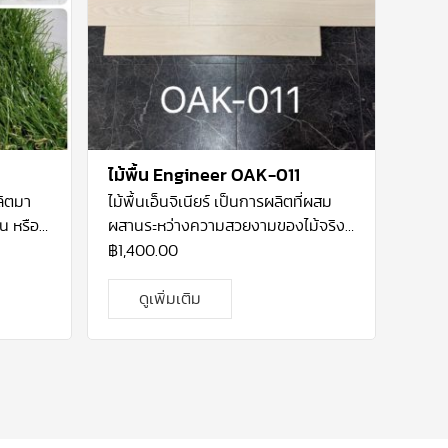
ไม้พื้น Engineer OAK-011
ลิตมา
ไม้พื้นเอ็นจิเนียร์ เป็นการผลิตที่ผสม
น หรือ
ผสานระหว่างความสวยงามของไม้จริง
ัยสูง
และผ่านการผลิตจาก เทคโนโลยีที่ได้
฿
1,400.00
สงแดด
มาตรฐาน โคยไม้ที่ใช้จะเป็นไม้โอ้กแท้ ที่
ปลูกมากในทวีปอเมริกา เหนือ ที่มีความ
ดูเพิ่มเติม
ดติดกับ
แข็งแรง และ คงทนมาก เนื้อไม้โอ้คมี
หญ้าติด
ความละเอียด เป็นไม้ที่ทนต่อการ
รูระบาย
เปลี่ยนแปลงทางสภาพทางอาการและ
ือ
ทนต่อการกัดแทะของแมลงได้ดี จึง
สนอง
เหมาะสม กับสภาพอากาศร้อนชื้นอย่าง
ใน
ประเทศไทย อีกทั้งโกรงสร้างไม้โอ้คเอ็น