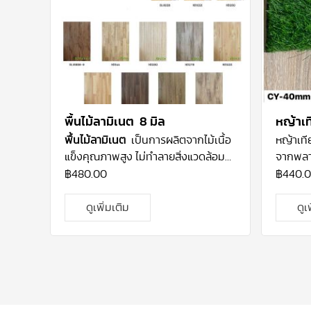
พื้นไม้ลามิเนต 8 มิล
หญ้าเ
พื้นไม้ลามิเนต
เป็นการผลิตจากไม้เนื้อ
หญ้าเท
แข็งคุณภาพสูง ไม่ทำลายสิ่งแวดล้อม
จากพลาส
เพราะปลูกขึ้นในเชิงพาณิชย์ โครงสร้าง
โพลีโพร
฿
480.00
฿
440.
ประกอบไปด้วย ชั้นแกนหลัก ชั้นแผ่น
ผสมสาร
รองพื้น ชั้นลวดลายไม้ ชั้นเคลือบผิว ที่
และการใ
ดูเพิ่มเติม
ดูเ
นำคุณสมบัติต่างๆ นำมาบีบอัดด้วยกัน
Polyeth
ให้เป็นแผ่นไม้ นอกจากนี้ยังป้องกัน
แผ่นรอง
ความชื้นจากพื้นคอนกรีต และยัง
กับแผ่น
สามารถป้องกันรอยขีดขวนได้ เป็นไม้
น้ำอยู่ด
พื้นสำเร็จรูป ที่เป็นนวัตกรรมที่ผลิต
นวัตกร
ด้วยเทคโนโลยีทันสมัยให้ความรู้สึก
ความต้อง