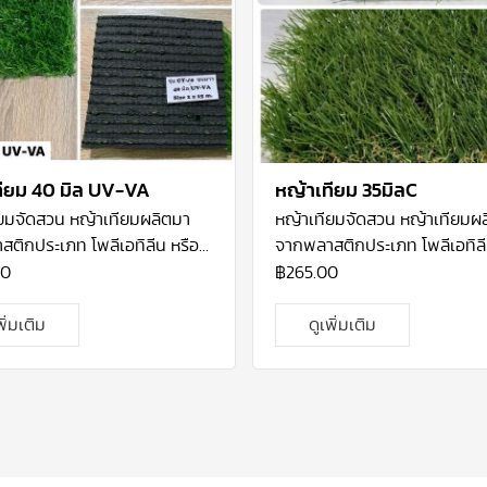
ทียม 40 มิล UV-VA
หญ้าเทียม 35มิลC
ียมจัดสวน
หญ้าเทียมผลิตมา
หญ้าเทียมจัดสวน
หญ้าเทียมผ
ติกประเภท โพลีเอทิลีน หรือ
จากพลาสติกประเภท โพลีเอทิลี
ไพลีน ซึ่งมีความปลอดภัยสูง
โพลีโพรไพลีน ซึ่งมีความปลอดภ
00
฿
265.00
 UV Stabilizer ทนแสงแดด
ผสมสาร UV Stabilizer ทนแ
ช้งานภายนอกได้ดี
และการใช้งานภายนอกได้ดี
พิ่มเติม
ดูเพิ่มเติม
ylene (PE) นำมาทอยึดติดกับ
Polyethylene (PE) นำมาทอยึ
 (Backing) ซึ่งจะทำให้หญ้าติด
แผ่นรอง (Backing) ซึ่งจะทำให้
รองอย่างแน่นสนิทและมีรูระบาย
กับแผ่นรองอย่างแน่นสนิทและมี
้านหลัง ด้วยหญ้าเทียมคือ
น้ำอยู่ด้านหลัง ด้วยหญ้าเทียมค
รมใหม่ที่จะมาช่วยตอบสนอง
นวัตกรรมใหม่ที่จะมาช่วยตอบ
การเพิ่มพื้นที่สีเขียวใน
ความต้องการเพิ่มพื้นที่สีเขียว