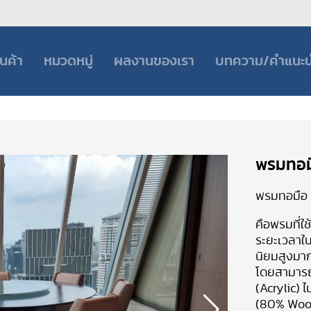
านค้า
หมวดหมู่
ผลงานของเรา
บทความ/คำแนะ
พรมทอม
พรมทอมือ
คือพรมที่ใช
ระยะเวลาใ
นิยมสูงมา
โดยสามารถเ
(Acrylic) 
(80% Wool