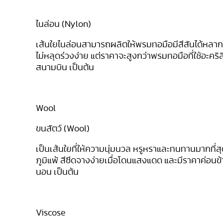
ไนล่อน (
Nylon)
เส้นใยไนล่อนสามารถผลิตให้พรมทอมือมีสีสันได้หลากหล
ไม่หลุดร่วงง่าย แต่ราคาจะสูงกว่าพรมทอมือที่ใช้อะคร
สนามบิน เป็นต้น
Wool
ขนสัตว์ (
Wool)
เป็นเส้นใยที่ให้ความนุ่มนวล หรูหราและทนทานมากที่สุดเ
ภูมิแพ้ สีซีดจางง่ายเมื่อโดนแสงแดด และมีราคาค่อน
นอน เป็นต้น
Viscose