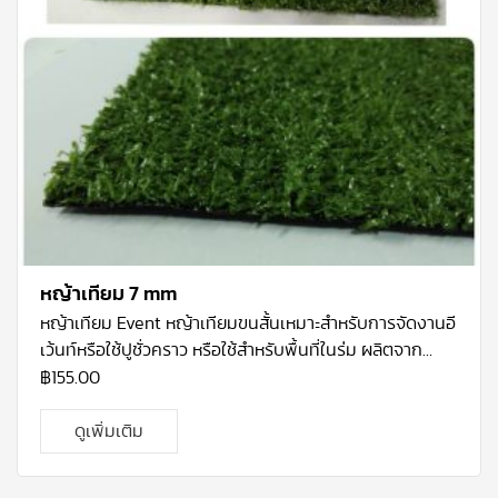
หญ้าเทียม 7 mm
หญ้าเทียม
Event
หญ้าเทียมขนสั้นเหมาะสำหรับการจัดงานอี
เว้นท์หรือใช้ปูชั่วคราว หรือใช้สำหรับพื้นที่ในร่ม ผลิตจาก
พลาสติกประเภท
PP
จะมีความนุ่มของขน ขนมีลักษณะสั้น
฿
155.00
คล้ายพรม ทำความสะอาดง่ายไม่ยุ่งยาก สามารถนำไปใช้ได้ใน
งานเอนกประสงค์ทั่วไป เช่น การปูรองประดับสินค้า หรือ ชั้น
ดูเพิ่มเติม
วางของ เนื่องจากมีน้ำหนักเบา ขนย้ายง่าย ม้วนและกางออก
ง่ายโดยไม่ต้องยึดติดถาวร สีของหญ้าจะเป็นโทนสีเขียวอ่อน