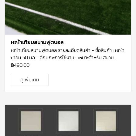
หญ้าเทียมสนามฟุตบอล
หญ้าเทียมสนามฟุตบอล
รายละเอียดสินค้า
-
ชื่อสินค้า : หญ้า
เทียม
50
มิล
-
ลักษณะการใช้งาน : เหมาะสำหรับ สนาม
ฟุตบอล
-
คุณสมบัติที่โดดเด่น : ติดตั้งง่าย ทนทาน
-
ความ
฿
490.00
หนา :
50
มม.
-
ขนาด : หน้ากว้าง
2
ม.
x
ยาว
25
ม.
ราคา :
490บาท/ตรม
ดูเพิ่มเติม