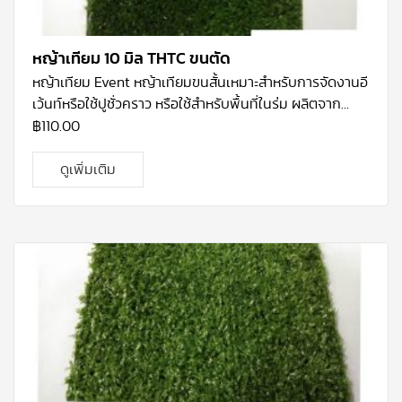
หญ้าเทียม 10 มิล THTC ขนตัด
หญ้าเทียม
Event
หญ้าเทียมขนสั้นเหมาะสำหรับการจัดงานอี
เว้นท์หรือใช้ปูชั่วคราว หรือใช้สำหรับพื้นที่ในร่ม ผลิตจาก
พลาสติกประเภท
PP
จะมีความนุ่มของขน ขนมีลักษณะสั้น
฿
110.00
คล้ายพรม ทำความสะอาดง่ายไม่ยุ่งยาก สามารถนำไปใช้ได้ใน
งานเอนกประสงค์ทั่วไป เช่น การปูรองประดับสินค้า หรือ ชั้น
ดูเพิ่มเติม
วางของ เนื่องจากมีน้ำหนักเบา ขนย้ายง่าย ม้วนและกางออก
ง่ายโดยไม่ต้องยึดติดถาวร สีของหญ้าจะเป็นโทนสีเขียวอ่อน
ซึ่งเป็นสียอดนิยมสำหรับหญ้าเทียมขนสั้น